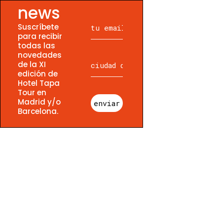
news
Suscríbete
para recibir
todas las
novedades
de la XI
edición de
Hotel Tapa
Tour en
Madrid y/o
enviar
Barcelona.